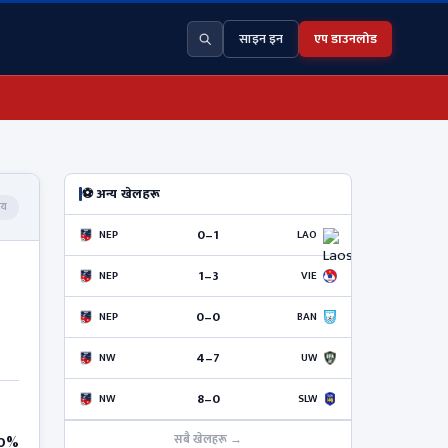
साइन इन
एप डाउनलोड
⚽ अन्य खेलहरू
मय
0–1
NEP
LAO
1–3
NEP
VIE
0–0
NEP
BAN
4–7
NW
UW
8–0
NW
SLW
सबै खेलहरू →
0%