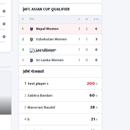
AFC ASIAN CUP QUALIFIER
0
#
टिम
P
W
PTS
0
1
Nepal Women
3
2
6
0
2
Uzbekistan Women
1
1
3
3
Laos Women
1
0
0
4
Sri Lanka Women
1
0
0
शीर्ष गोलकर्ता
200
1
test player c
⚽
60
2
Sabitra Bandari
⚽
28
3
Manoram Baudel
⚽
21
4
b
⚽