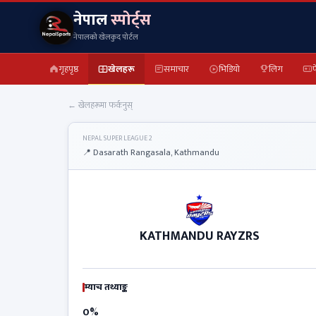
नेपाल
स्पोर्ट्स
नेपालको खेलकुद पोर्टल
गृहपृष्ठ
खेलहरू
समाचार
भिडियो
लिग
फ
← खेलहरूमा फर्कनुस्
NEPAL SUPER LEAGUE 2
📍 Dasarath Rangasala, Kathmandu
KATHMANDU RAYZRS
म्याच तथ्याङ्क
0%