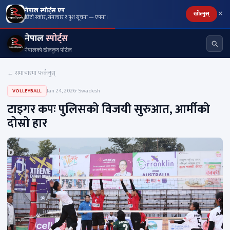
×
नेपाल स्पोर्ट्स एप
खोल्नुस्
छिटो स्कोर, समाचार र पुश सूचना — एपमा।
नेपाल
स्पोर्ट्स
नेपालको खेलकुद पोर्टल
← समाचारमा फर्कनुस्
Jan 24, 2026
· Swadesh
VOLLEYBALL
टाइगर कपः पुलिसको विजयी सुरुआत, आर्मीको
दोस्रो हार