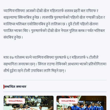
च्याम्पियनसिपमा आजको दोस्रो खेल महिलातर्फ शसस्त्र प्रहरी बल एपिएफ र
थाइल्याण्ड क्विन्सबिच हुनेछ । त्यसपछि पुरुषतर्फको पहिलो खेल गण्डकी प्रदेश र
माल्दिभ्स भलिबल एसोसिएनबिच हुने तालिका छ । दुवै टोली पहिलो खेलमा
पराजित भएका थिए । पुरुषतर्फको दोस्रो खेल नेपाल पुलिस क्लब र पर्वत भलिबल
संघबिच हुनेछ ।
माघ १७ गतेसम्म चल्ने च्याम्पियनसिपमा पुरुषतर्फ ६ र महिलातर्फ ५ टोलीले
सहभागिता जनाएका छन् । सिंगल राउण्ड रोविनको आधारमा भएको प्रतियोगितामा
शीर्ष दुईमा रहने टोली उपाधिका लागि भिड्ने छन् ।
सम्बन्धित समाचार
VOLLEYBALL
VOLLEYBALL