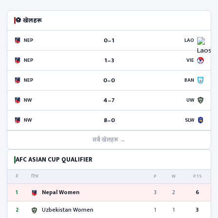
⚽ खेलहरू
0–1
NEP
LAO
1–3
NEP
VIE
0–0
NEP
BAN
4–7
NW
UW
8–0
NW
SLW
सबै खेलहरू →
AFC ASIAN CUP QUALIFIER
#
टिम
P
W
PTS
1
Nepal Women
3
2
6
2
Uzbekistan Women
1
1
3