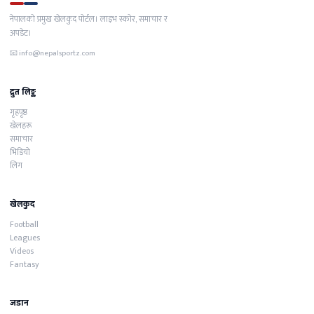
नेपालको प्रमुख खेलकुद पोर्टल। लाइभ स्कोर, समाचार र
अपडेट।
📧
info@nepalsportz.com
द्रुत लिङ्क
गृहपृष्ठ
खेलहरू
समाचार
भिडियो
लिग
खेलकुद
Football
Leagues
Videos
Fantasy
जडान