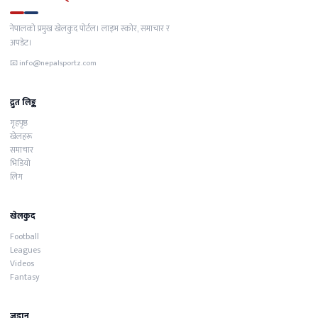
नेपालको प्रमुख खेलकुद पोर्टल। लाइभ स्कोर, समाचार र
अपडेट।
📧
info@nepalsportz.com
द्रुत लिङ्क
गृहपृष्ठ
खेलहरू
समाचार
भिडियो
लिग
खेलकुद
Football
Leagues
Videos
Fantasy
जडान