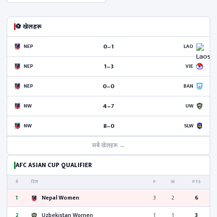
⚽ खेलहरू
0–1
NEP
LAO
1–3
NEP
VIE
0–0
NEP
BAN
4–7
NW
UW
8–0
NW
SLW
सबै खेलहरू →
AFC ASIAN CUP QUALIFIER
#
टिम
P
W
PTS
1
Nepal Women
3
2
6
2
Uzbekistan Women
1
1
3