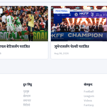
L
FOOTBALL
ियल बेटिससँग पराजित
जुभेन्टससॅंग चेल्सी पराजित
6
Aug 06, 2026
द्रुत लिङ्क
खेलकुद
गृहपृष्ठ
Football
खेलहरू
Leagues
समाचार
Videos
भिडियो
Fantasy