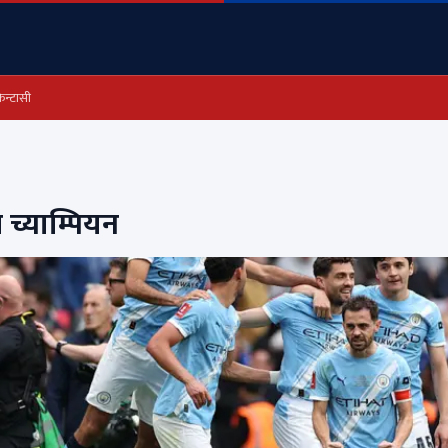
ेन्टासी
च्याम्पियन