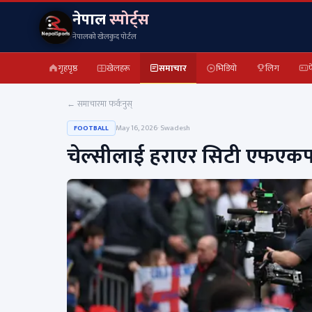
नेपाल
स्पोर्ट्स
नेपालको खेलकुद पोर्टल
गृहपृष्ठ
खेलहरू
समाचार
भिडियो
लिग
फ
← समाचारमा फर्कनुस्
May 16, 2026
· Swadesh
FOOTBALL
चेल्सीलाई हराएर सिटी एफएकप 