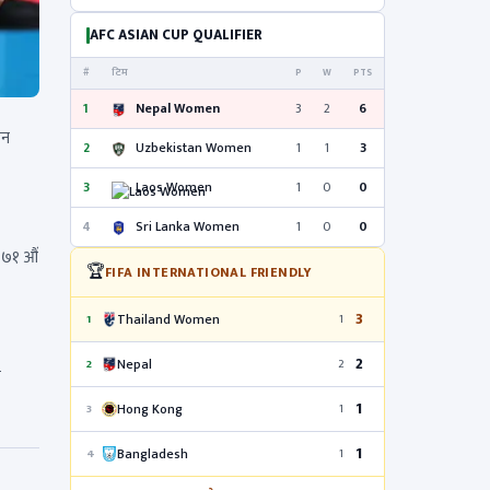
AFC ASIAN CUP QUALIFIER
#
टिम
P
W
PTS
1
Nepal Women
3
2
6
जन
2
Uzbekistan Women
1
1
3
3
Laos Women
1
0
0
4
Sri Lanka Women
1
0
0
े ७१ औं
🏆
FIFA INTERNATIONAL FRIENDLY
3
Thailand Women
1
1
2
Nepal
2
2
ो
1
Hong Kong
3
1
1
Bangladesh
4
1