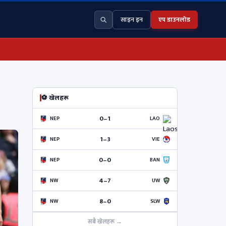
साइन इन
एप डाउनलोड
⚽ खेलहरू
0–1
NEP
LAO
1–3
NEP
VIE
0–0
NEP
BAN
4–7
NW
UW
8–0
NW
SLW
सबै खेलहरू →