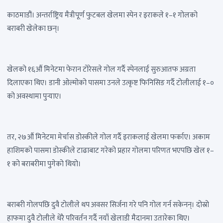
काठमाडौं। अन्तर्राष्ट्रिय मैत्रीपूर्ण फुटबल खेलमा स्पेन र इराकले १–१ गोलको
बराबरी खेलेका छन्।
खेलको १६औं मिनेटमा फेरान टोरेसले गोल गर्दै स्पेनलाई सुरुआतफ अग्रता
दिलाएका थिए। डानी ओल्मोको पासमा उनले उत्कृष्ट फिनिसिङ गर्दै टोलीलाई १–०
को अवस्थामा पुर्‍याए।
तर, २७औं मिनेटमा मेर्चास डोस्कीले गोल गर्दै इराकलाई खेलमा फर्काए। अकाम
हाशिमको पासमा डोस्कीले टाढाबाट गरेको प्रहार गोलमा परिणत भएपछि खेल १–
१ को बराबरीमा पुगेको थियो।
बराबरी गोलपछि दुवै टोलीले थप अवसर सिर्जना गरे पनि गोल गर्न सकेनन्। दोस्रो
हाफमा दुवै टोलीले धेरै परिवर्तन गर्दै नयाँ खेलाडी मैदानमा उतारेका थिए।