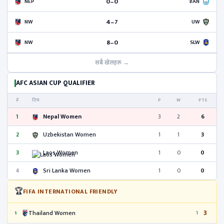
0–0
NEP
BAN
4–7
NW
UW
8–0
NW
SLW
सबै खेलहरू →
AFC ASIAN CUP QUALIFIER
#
टिम
P
W
PTS
1
Nepal Women
3
2
6
2
Uzbekistan Women
1
1
3
3
Laos Women
1
0
0
4
Sri Lanka Women
1
0
0
🏆
FIFA INTERNATIONAL FRIENDLY
3
Thailand Women
1
1