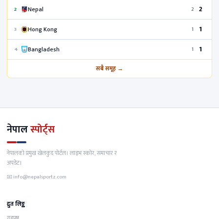
2
Nepal
2
2
1
Hong Kong
3
1
1
Bangladesh
4
1
सबै समूह →
नेपाल
स्पोर्ट्स
नेपालको प्रमुख खेलकुद पोर्टल। लाइभ स्कोर, समाचार र
अपडेट।
📧
info@nepalsportz.com
द्रुत लिङ्क
गृहपृष्ठ