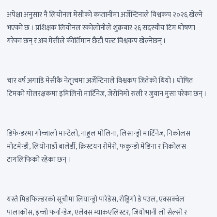
अपेक्षा अनुसार नै लियोनल मेसीको कप्तानीमा अर्जेन्टिनाले विश्वकप २०२६ खेल्ने
भएको छ । प्रशिक्षक लियोनल स्कोलोनीले शुक्रबार २६ सदस्यीय टिम घोषणा
गरेका छन् र अब मेसीले कीर्तिमान छैटौं पल्ट विश्वकप खेल्नेछन् ।
चार वर्ष अगाडि मेसीकै नेतृत्वमा अर्जेन्टिनाले विश्वकप जितेको थियो । घोषित
टिमको गोलरक्षकमा इमिलिनो मार्टिनेज, जेरोनिमो रुली र जुवान मुसा परेका छन् ।
डिफेन्डरमा गोन्जालो मान्टेलो, नाहुल मोलिना, लिसान्ड्रो मार्टिनेज, निकोलस
मोटमेन्डी, लियोनार्डो बालेर्डी, क्रिस्टयन रोमेरो, फकुन्डो मेडिना र निकोलस
टागलिफिको रहेका छन् ।
यस्तै मिडफिल्डरको सूचीमा लियान्ड्रो पारेडेस, रोड्रिगो डे पउल, एक्सक्वेल
पालाकोस, इन्जो फर्नान्डेज, एलेक्स म्याकएलिस्टर, जियोभानी लो सेल्सो र