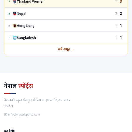
3
Thailand Women
1
1
2
Nepal
2
2
1
Hong Kong
3
1
1
Bangladesh
4
1
सबै समूह →
नेपाल
स्पोर्ट्स
नेपालको प्रमुख खेलकुद पोर्टल। लाइभ स्कोर, समाचार र
अपडेट।
📧
info@nepalsportz.com
द्रुत लिङ्क