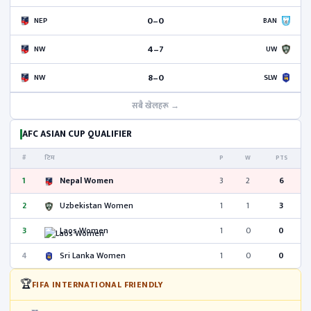
0–0
NEP
BAN
4–7
NW
UW
8–0
NW
SLW
सबै खेलहरू →
AFC ASIAN CUP QUALIFIER
#
टिम
P
W
PTS
1
Nepal Women
3
2
6
2
Uzbekistan Women
1
1
3
3
Laos Women
1
0
0
4
Sri Lanka Women
1
0
0
🏆
FIFA INTERNATIONAL FRIENDLY