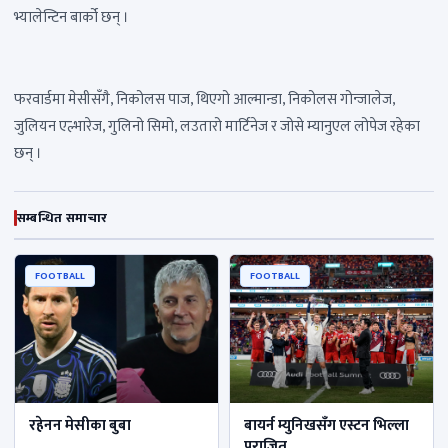
भ्यालेन्टिन बार्को छन् ।
फरवार्डमा मेसीसँगै, निकोलस पाज, थिएगो आल्मान्डा, निकोलस गोन्जालेज,
जुलियन एल्भारेज, गुलिनो सिमो, लउतारो मार्टिनेज र जोसे म्यानुएल लोपेज रहेका
छन् ।
सम्बन्धित समाचार
FOOTBALL
FOOTBALL
रहेनन मेसीका बुबा
बायर्न म्युनिखसॅंग एस्टन भिल्ला
पराजित