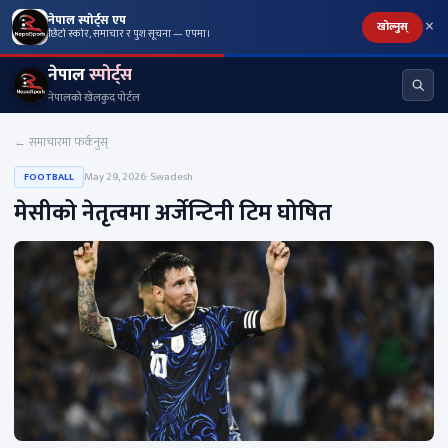
×
नेपाल स्पोर्ट्स एप
खोल्नुस्
छिटो स्कोर, समाचार र पुश सूचना — एपमा।
नेपाल
स्पोर्ट्स
नेपालको खेलकुद पोर्टल
← समाचारमा फर्कनुस्
May 29, 2026
· Swadesh
FOOTBALL
मेसीको नेतृत्वमा अर्जेन्टिनी टिम घोषित