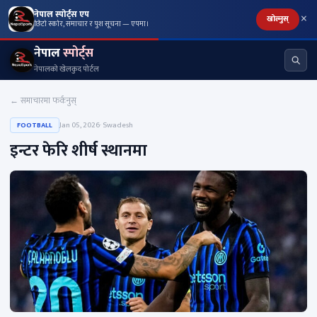
×
नेपाल स्पोर्ट्स एप
खोल्नुस्
छिटो स्कोर, समाचार र पुश सूचना — एपमा।
नेपाल
स्पोर्ट्स
नेपालको खेलकुद पोर्टल
← समाचारमा फर्कनुस्
Jan 05, 2026
· Swadesh
FOOTBALL
इन्टर फेरि शीर्ष स्थानमा