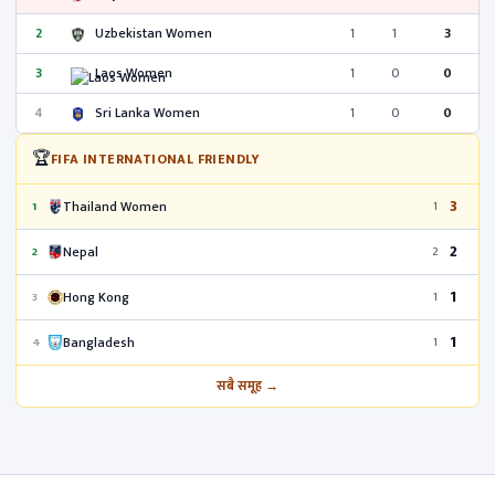
2
Uzbekistan Women
1
1
3
3
Laos Women
1
0
0
4
Sri Lanka Women
1
0
0
🏆
FIFA INTERNATIONAL FRIENDLY
3
Thailand Women
1
1
2
Nepal
2
2
1
Hong Kong
3
1
1
Bangladesh
4
1
सबै समूह →