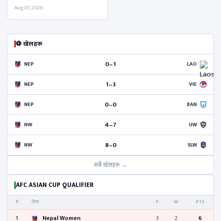
Aug 07, 2026
⚽ खेलहरू
0–1
NEP
LAO
1–3
NEP
VIE
0–0
NEP
BAN
4–7
NW
UW
8–0
NW
SLW
सबै खेलहरू →
AFC ASIAN CUP QUALIFIER
#
टिम
P
W
PTS
1
Nepal Women
3
2
6