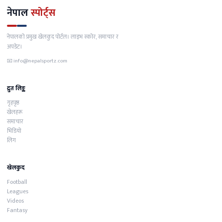
नेपाल
स्पोर्ट्स
नेपालको प्रमुख खेलकुद पोर्टल। लाइभ स्कोर, समाचार र
अपडेट।
📧
info@nepalsportz.com
द्रुत लिङ्क
गृहपृष्ठ
खेलहरू
समाचार
भिडियो
लिग
खेलकुद
Football
Leagues
Videos
Fantasy