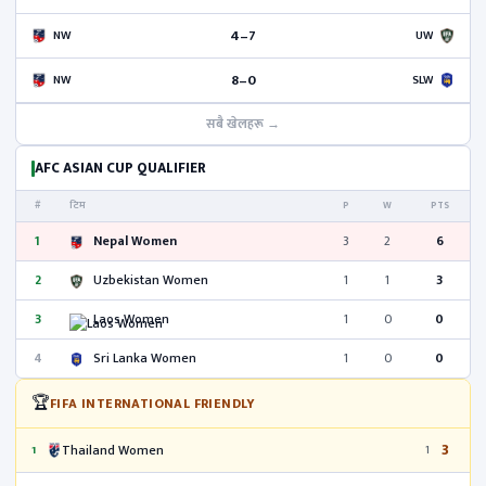
4–7
NW
UW
8–0
NW
SLW
सबै खेलहरू →
AFC ASIAN CUP QUALIFIER
#
टिम
P
W
PTS
1
Nepal Women
3
2
6
2
Uzbekistan Women
1
1
3
3
Laos Women
1
0
0
4
Sri Lanka Women
1
0
0
🏆
FIFA INTERNATIONAL FRIENDLY
3
Thailand Women
1
1