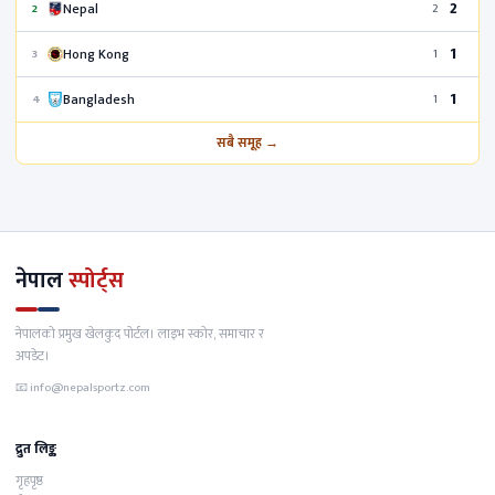
2
Nepal
2
2
1
Hong Kong
3
1
1
Bangladesh
4
1
सबै समूह →
नेपाल
स्पोर्ट्स
नेपालको प्रमुख खेलकुद पोर्टल। लाइभ स्कोर, समाचार र
अपडेट।
📧
info@nepalsportz.com
द्रुत लिङ्क
गृहपृष्ठ